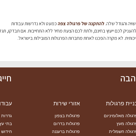
ויה והגודל שלה.
להתקנה של פרגולה צפה
כמעט ולא נדרשות עבודות
עניק לכם ייעוץ בחינם, ולתת לכם הצעת מחיר ללא התחייבות. אם תבדקו, תגלו
כותית. לא מקרה הפכנו לאחת מחברות הפרגולות המובילות בישראל.
אהבה
חייגו כע
ניית פרגולות
אזורי שירות
עבודו
רגולה מאלומיניום
פרגולות בצפון
גדרות 
רגולה מעץ
פרגולות בדרום
בתי עץ
רגולה חשמלית
פרגולות ברעננה
חידוש 