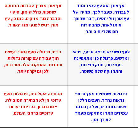
עץ אורן הוא עץ עמיד ונוח
עץ אורן מצריך עבודות תחזוקה
לעבודה. מעבר לכך, מחירו של
שוטפות כולל שימון, חיטוי
עץ אורן זול יחסית, דבר שהופך
והדברה נגד מזיקים. כמו כן, עץ
אותו לאחת מהבחירות
אורן רגיש לפגעי מזג האוויר.
הפופולריות ביותר.
לעץ גושני יש מראה טבעי, פראי
בניית פרגולה מעץ גושני נעשית
ומרשים. פרגולה כזו מתאפיינת
תוך עבודה עם קורות גדולות
בעמידות, חוזק ויציבות,
וכבדות. ההתקנה שלה מורכבת,
והתחזוקה שלה פשוטה.
ולכן גם יקרה יותר.
פרגולות שעשויות מעץ טרופי
מבחינה אקולוגית, פרגולות מעץ
נראות נהדר. העצים הללו
טרופי הן לא הבחירה המובילה.
צפופים וחזקים, ועל כן הם גם
ייצורם כרוך בכריתת יערות
עמידים מאד ומחזיקים מעמד
טרופיים ברחבי העולם.
לאורך זמן.