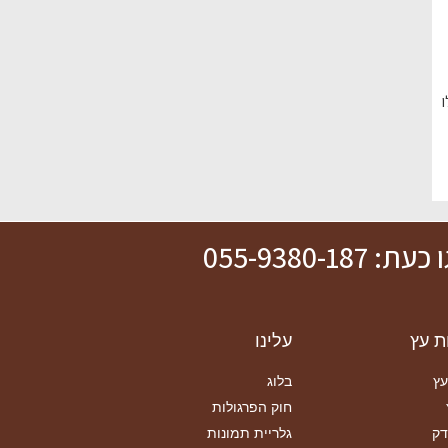
ת: 055-9380-187
ת עץ
עלינו
עץ
בלוג
חוק הפרגולות
דק
גלריית תמונות