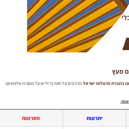
ם מעץ
ו בחברת פרגולות ישראל
מרכיבים על חוטי ברזל או על מסגרת אלומיניום
היינו צריכים קירוי למרפסת שלנו והגענו לאתר שלכם
תוד
דיי במקרה, שמחים לבסוף שבחרנו בכם, נתנאל עשה
מקצועי
נות:
עבודה מדהימה ברמה מאוד גבוהה, אין הרבה בעלי
הבחירה
מקצוע כאלה.
יתרונות
חסרונות
משה לוי