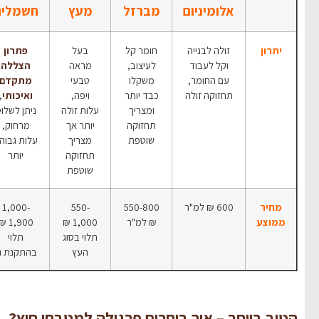
אלומיניום
מברזל
מעץ
חשמלית
יתרון
זולה לבנייה
חומר קל
בעל
פתרון
וקל לעבוד
לעיצוב,
מראה
הצללה
עם החומר,
משקלו
טבעי
מתקדם
תחזוקה זולה
כבד יותר
ויפה,
ואיכותי
,
ומצריך
עלות זולה
ניתן לשלוט
תחזוקה
יותר אך
מרחוק,
שוטפת
מצריך
עלות גבוהה
תחזוקה
יותר
שוטפת
מחיר
600 ₪ למ"ר
550-800
550-
1,000-
ממוצע
₪ למ"ר
1,000 ₪
1,900 ₪
תלוי בסוג
תלוי
העץ
בהתקנת גג
הטוב ביותר – איך בוחרים פרגולה למטבחי חוץ?