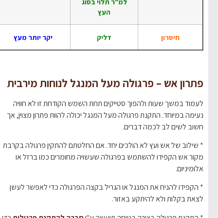
למ"ר תלוי בסוג
העץ
חיסרון
דליק
יקר יותר מעץ
פתרון אש – פרגולה מעל המנגל לנוחות מירבית
לעמוד במשך שעות ולהפוך סטייקים תחת השמש הקודחת זו לא חוויה
נעימה במיוחד. התקנת פרגולה מעל המנגל יכולה להוות פתרון מצוין, אך
חשוב לשים לב לכמה דברים.
* שילוב של אש ועץ לא הולכים יחד. אם החלטתם להתקין פרגולה בקרבת
מקור אש הקפידו להשתמש בפרגולה שעשויה מחומרים כמו ברזל או
אלומיניום.
* הקפידו להניח את המנגל או הגריל בקצה הפרגולה כדי לאפשר לעשן
לצאת בקלות ולא להיתקע באזור.
* התקנת פרגולה בצורה בטוחה תיעשה ע"י
חברה להתקנת פרגולות
כדי