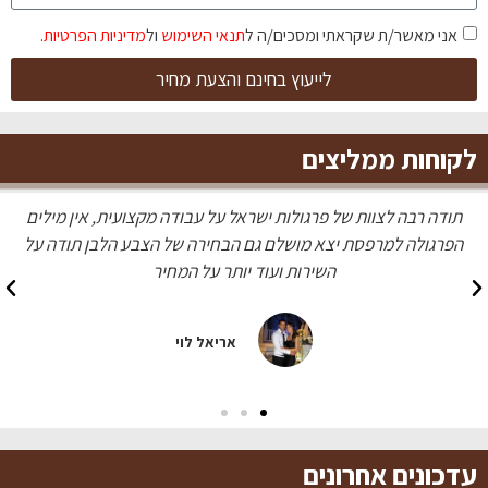
אני מאשר/ת שקראתי ומסכים/ה ל
תנאי השימוש
ול
מדיניות הפרטיות
.
לייעוץ בחינם והצעת מחיר
וחות ממליצים
ל על עבודה מקצועית, אין מילים
עשו לי פרגולה מדהימה בצבע עץ ט
הבחירה של הצבע הלבן תודה על
מעולה ומחי
ותר על המחיר
מעיין 
אריאל לוי
כונים אחרונים