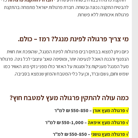
להבטיח התקנה נכונה ובטוחה. חברת פרגולות ישראל מתמחה בהתקנת
פרגולות איכותיות ללא פשרות.
מי צריך פרגולה לפינת מנגל? רמז – כולם.
כיום ניתן למצוא בבתים רבים פרגולות לפינת המנגל, שהופכת את חווית
הנפנוף והכנת האוכל לנעימה יותר, ומוסיפה טאצ' עיצובי לכל גינה. פרגולות
מעל המנגל מעניקות צל ומגנות על האזור כולו מפני נזקי מזג האוויר כמו
שמש וחום, גשם וברד, וכן על כלי המטבח והמזון שנמצא בסביבה.
כמה עולה להתקין פרגולה מעץ למטבח חוץ?
√ פרגולה מעץ אורן
– 550-850 ₪ למ"ר
√ פרגולה מעץ איפאה
– 550-1,000 ₪ למ"ר
√ פרגולה מעץ גושני
– 550-850 ₪ למ"ר