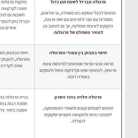
פרגולה מברזל לשטח חוץ גדול
התקנת פרגולות 
מענה לקרקעות יצ
מתאים לבעלי עסקים כמו משתלה, גני אירועים,
חשיבות גם לגימ
מסעדות עם חצר ולפרטיים עם חווה או גינה,
הברזל ניתן לכופף 
הזקוקים ליציבות מוחלטת, אך גם לעיצוב וכן
אחרים ובכך
למחיר משתלם של פרגולות
.
חיפוי במבוק בין עמודי הפרגולה
חיפוי הבמבוק מס
הפרגולה, להעניק ל
מראה טבעי וטרופי שמתאים למרפסות וגינות
אותה לקרירה 
פרטיות, למתחמי ספא וקליניקות טיפול ולעסקים
באווירה דומה.
פרגולה תלויה בהוד השרון
בניית פרגולות בה
חוסכת רבות במקו
תתאים לשטחים קטנים ולשוחרי האסתטיקה,
הטובה ביותר. ני
למפתני כניסה ולמקומות חיצוניים שזקוקים
להצללה.