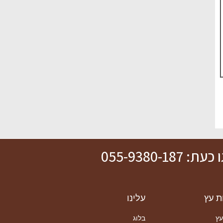
ת: 055-9380-187
ת עץ
עלינו
עץ
בלוג