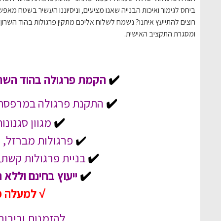
ביחס לגימור ואיכות הבנייה שאנו מציעים, וניסיוננו העשיר בשטח מאפ
רוצים להתייעץ איתנו? נשמח לשלוח אליכם מתקין פרגולות בהוד השרון 
ומסגרת התקציב האישית.
✔️
הקמת פרגולה בהוד השרו
✔️
התקנת פרגולה במרפסת, ב
✔️
מגוון סגנונו
✔️
פרגולות מברזל, ע
✔️
בניית פרגולות קשת, 
✔️
ייעוץ בחינם וללא 
√ למעלה מ-20 שנות ניס
להזמנות ובירורי