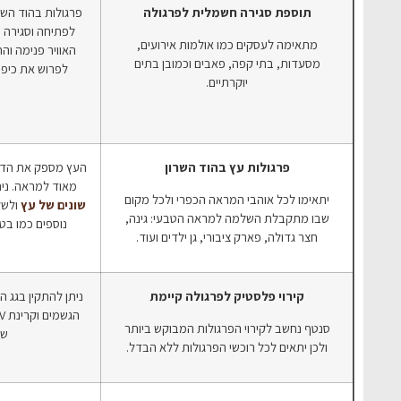
תוספת סגירה חשמלית לפרגולה
פרגולות בהוד השר
לפתיחה וסגירה 
מתאימה לעסקים כמו אולמות אירועים,
האוויר פנימה והח
מסעדות, בתי קפה, פאבים וכמובן בתים
לפרוש את כיפ
יוקרתיים.
פרגולות עץ בהוד השרון
העץ מספק את הדרו
מאוד למראה. ני
יתאימו לכל אוהבי המראה הכפרי ולכל מקום
שונים של עץ
ולשלב
שבו מתקבלת השלמה למראה הטבעי: גינה,
נוספים כמו בטון
חצר גדולה, פארק ציבורי, גן ילדים ועוד.
קירוי פלסטיק לפרגולה קיימת
ניתן להתקין בגג הפ
סנטף נחשב לקירוי הפרגולות המבוקש ביותר
שק
ולכן יתאים לכל רוכשי הפרגולות ללא הבדל.