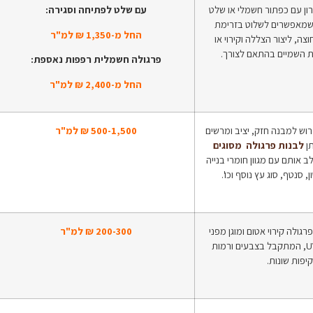
ון עם כפתור חשמלי או שלט
עם שלט לפתיחה וסגירה:
שמאפשרים לשלוט בזרימת
החל מ-1,350 ₪ למ"ר
וצה, ליצור הצללה וקירוי או
ת השמיים בהתאם לצורך.
פרגולה חשמלית רפפות נאספת:
החל מ-2,400 ₪ למ"ר
ש למבנה חזק, יציב ומרשים
500-1,500 ₪ למ"ר
תן
לבנות פרגולה מסוגים
 אותם עם מגוון חומרי בנייה
, סנטף, סוג עץ נוסף וכו'.
רגולה קירוי אטום ומוגן מפני
200-300 ₪ למ"ר
הגשמים וקרינת UV, המתקבל בצבעים ורמות
יפות שונות.