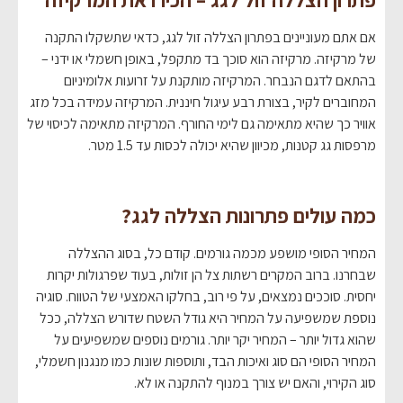
פתרון הצללה זול לגג – הכירו את המרקיזה
אם אתם מעוניינים בפתרון הצללה זול לגג, כדאי שתשקלו התקנה
של מרקיזה. מרקיזה הוא סוכך בד מתקפל, באופן חשמלי או ידני –
בהתאם לדגם הנבחר. המרקיזה מותקנת על זרועות אלומיניום
המחוברים לקיר, בצורת רבע עיגול חיננית. המרקיזה עמידה בכל מזג
אוויר כך שהיא מתאימה גם לימי החורף. המרקיזה מתאימה לכיסוי של
מרפסות גג קטנות, מכיוון שהיא יכולה לכסות עד 1.5 מטר.
כמה עולים פתרונות הצללה לגג?
המחיר הסופי מושפע מכמה גורמים. קודם כל, בסוג ההצללה
שבחרנו. ברוב המקרים רשתות צל הן זולות, בעוד שפרגולות יקרות
יחסית. סוככים נמצאים, על פי רוב, בחלקו האמצעי של הטווח. סוגיה
נוספת שמשפיעה על המחיר היא גודל השטח שדורש הצללה, ככל
שהוא גדול יותר – המחיר יקר יותר. גורמים נוספים שמשפיעים על
המחיר הסופי הם סוג ואיכות הבד, ותוספות שונות כמו מנגנון חשמלי,
סוג הקירוי, והאם יש צורך במנוף להתקנה או לא.