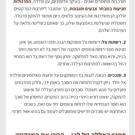
מורכבות מחומרים שונים – בעיקר אלומיניום, עץ ופלדה.
הפרגולות
מגיעות במבחר צבעים וסגנונות
, כך שמעבר ליתרונות הפרקטיים
שלהן, הן משדרגות את העיצוב פלאים. כיום אפשר להתקין פרגולה
חשמלית שנשלטת באמצעות שלט, כך שאתם בשליטה מלאה על
הפרגולה שלכם.
2. רשתות צל:
רשתות צל מספקות הגנה מפני השמש, אך אינן
מגינות מפני רוחות וגשמים. התקנה של רשת צל לא דורשת היתר
בנייה, והיא נוחה מאד לתחזוקה. יתרון נוסף של רשת צל הוא המחיר
הזול בהשוואה לפתרונות הצללה אחרים.
3. סוככים:
הכוונה לגגות בד המותקנים על זרועות מאלומיניום ופלדת
אל-חלד. ניתן לקפל ולפתוח את הסוכך באופן ידני, וחלק מהדגמים
פועלים על מנוע חשמלי. סוככים הם פתרון הצללה זול ופשוט
להתקנה, שאינו דורש היתרי בנייה ברוב המקרים. החיסרון של סוכך
הוא חוסר העמידות שלו לרוחות וגשמים. יחד עם זאת, בשנים
האחרונות יש סוככים חדישים שמסוגלים לעמוד גם במזג אוויר חורפי.