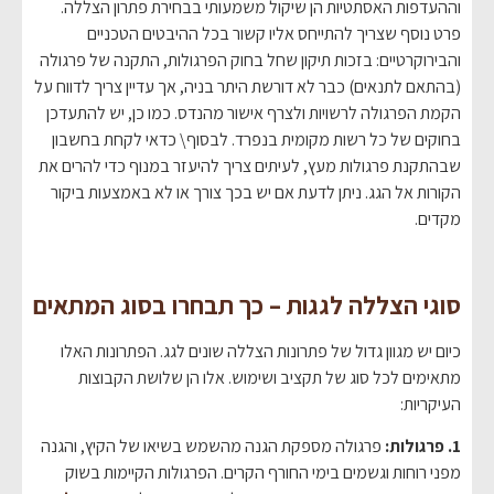
וההעדפות האסתטיות הן שיקול משמעותי בבחירת פתרון הצללה.
פרט נוסף שצריך להתייחס אליו קשור בכל ההיבטים הטכניים
והבירוקרטיים: בזכות תיקון שחל בחוק הפרגולות, התקנה של פרגולה
(בהתאם לתנאים) כבר לא דורשת היתר בניה, אך עדיין צריך לדווח על
הקמת הפרגולה לרשויות ולצרף אישור מהנדס. כמו כן, יש להתעדכן
בחוקים של כל רשות מקומית בנפרד. לבסוף\ כדאי לקחת בחשבון
שבהתקנת פרגולות מעץ, לעיתים צריך להיעזר במנוף כדי להרים את
הקורות אל הגג. ניתן לדעת אם יש בכך צורך או לא באמצעות ביקור
מקדים.
סוגי הצללה לגגות – כך תבחרו בסוג המתאים
כיום יש מגוון גדול של פתרונות הצללה שונים לגג. הפתרונות האלו
מתאימים לכל סוג של תקציב ושימוש. אלו הן שלושת הקבוצות
העיקריות:
1. פרגולות:
פרגולה מספקת הגנה מהשמש בשיאו של הקיץ, והגנה
מפני רוחות וגשמים בימי החורף הקרים. הפרגולות הקיימות בשוק