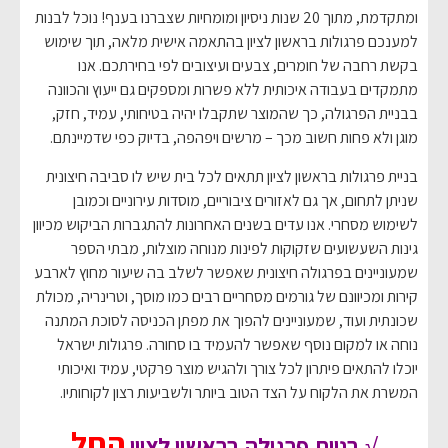
ומתקדמת, מתוך 20 שנות ניסיון ומומחיות שצברנו בענף! נוכל לבנות
למענכם פרגולות בראשון לציון בהתאמה אישית מלאה, תוך שימוש
בקשת רחבה של חומרים, צבעים ועיצובים לפי בחירתכם. אנו
מתמקדים בעבודה איכותית ללא פשרות ומספקים גם ייעוץ והכוונה
בבניית הפרגולה, כך שהמוצר שתקבלו יהיה בטיחותי, עמיד, חזק,
מוגן ולא פחות חשוב מכך – מרשים ויפהפה, בדיוק כפי שדמיינתם.
בניית פרגולות בראשון לציון תתאים לכל בית שיש לו סביבה חיצונית
שניתן לתחום, אך גם לאזורים ציבוריים, מוסדות עירוניים וכמובן
לשימוש מסחרי. אנו עדים בשנים האחרונות להתגברות הביקוש מכיוון
גינות השעשועים שזקוקות לפינות מנוחה מוצלות, מבתי הספר
שמעוניינים בפרגולה חיצונית שאפשר לשלב בה שיעור מחוץ לארבע
קירות ומכיוונם של גורמים מסחריים רבים כמו מוסך, וטרינריה, מכולת
שכונתית ועוד, שמעוניינים להפוך את מפתן הכניסה לסוכת המתנה
נוחה או למקום נוסף שאפשר להעמיד בו סחורה. פרגולות ישראל
יוכלו להתאים פיתרון לכל צורך ולהגיש מוצר פרקטי, עמיד ואיכותי
המשרת את הלקוח על הצד הטוב ביותר ולשביעות רצון לקוחותיו.
החל
√
בניית פרגולה בראשון לציון