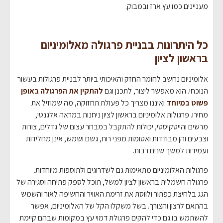
מעניינים כמו עץ ארז ובמבוק.
כל היתרונות בבניית פרגולה מאלומיניום
בראשון לציון
אלומיניום נחשב לחומר החזק והאיכותי ביותר לבניית פרגולות בעשור
הנוכחי. הוא מאפשר ליצור, לתכנן וגם
להתקין את הפרגולה באופן
פשוט במיוחד
ואיננו מצריך כל פעולת תחזוקה, מה שמוזיל את
מחירו. פרגולות אלומיניום בראשון לציון ניחנות במראה אלגנטי,
מרשים והייטקיסטי, יכולות להתקבל במבחר עצום של גדלים, צורות
וצבעים והן מבודדות ואטומות מפני רוח, גשם ושמש, אינן מחלידות
ועמידות למשך שנים רבות.
פרגולות האלומיניום מתאימות גם לשדרוגים ולתוספות מיוחדות.
פרגולה חשמלית בראשון לציון למשל, תוכל לספק פתיחה וסגירה של
הגג בלחיצת כפתור ולווסת את זרימת האוויר והחשיפה לאור והשמש
בהתאם לרצון והצורך. בשל משקלו הקל של האלומיניום, אפשר
להשתמש בו גם כדי להקים פרגולת דמוי עץ במקומות שבהם קיימת