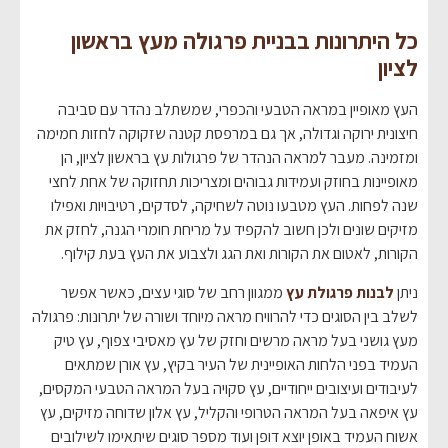
כל היתרונות בבניית פרגולה מעץ בראשון
לציון
העץ מאופיין במראה הטבעי והכפרי, שמשתלב נהדר עם סביבה
חיצונית ירוקה וגדולה, אך גם במרפסת קטנה שזקוקה לחזות חמימה
ומזמינה. מעבר למראה הנהדר של פרגולות עץ בראשון לציון, הן
מאופיינות בחוזק ועמידות גבוהים ומצריכות תחזוקה של אחת לחצי
שנה לפחות. העץ מטבעו נוטה לשחיקה, לסדקים, רטיבויות ואפילו
מזיקים שונים ולכן חשוב להקפיד על מריחת חומרי הגנה, לחזק את
הקורות, לאטום את הקורות ואת הגג ולצבוע את העץ בעת קילוף.
ניתן
לבנות פרגולת עץ
ממגוון רחב של סוגי עצים, כאשר אפשר
לשלב בין הסוגים כדי להרוויח מראה מיוחד ושורה של יתרונות: פרגולה
מעץ גושני בעל מראה מרשים וחזק של עץ מאסיבי צפוף, עץ טיק
העמיד בפני הלחות האופיינית של העיר בקיץ, עץ אורן שמתאים
לעיבודים ועיצובים ייחודיים, עץ סקויה בעל המראה הטבעי המקסים,
עץ איפאה בעל המראה הטרופי והקליל, עץ אלון שדוחה מזיקים, עץ
אשוח העמיד באופן יוצא דופן ועוד מספר סוגים שיתאימו לשילובים