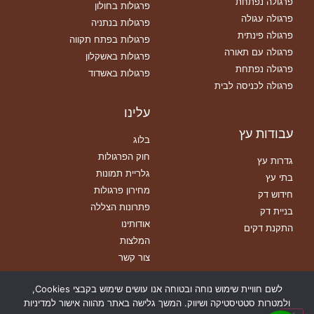
פרגולה נפתחת
פרגולות בחולון
פרגולה עגולה
פרגולות בנתניה
פרגולה פינתית
פרגולות בפתח תקווה
פרגולה עם תאורה
פרגולות באשקלון
פרגולה נפתחת
פרגולות באשדוד
פרגולה לכניסה לבית
עלינו
עבודות עץ
בלוג
חוק הפרגולות
גדרות עץ
גלריית תמונות
בתי עץ
מחירון פרגולות
חידוש דק
פתרונות הצללה
בניית דק
אודותינו
התקנת דקים
המלצות
צור קשר
הצהרת נגישות
לשם חוויית שימוש נוחה ובטוחה אנו עושים שימוש בקבצי Cookies,
תנאי שימוש
ולמטרות סטטיסטיקה ושיווק. המשך גלישה באתר מהווה אישור למדיניות
מדיניות פרטיות