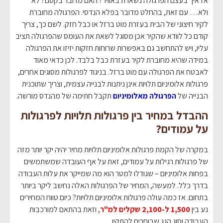
אז איך בעצם הפרגולה נשארת באוויר? האם מדובר בקסם? לא
ולא… עם זאת, בהחלט מדובר בפלא הנדסי. הפרגולה מחוברת
לקיר חיצוני של הבית בעזרת מוט ברזל או כבל חזק. לשם כך, צריך
קודם כל לוודא שהקיר אכן מסוגל לשאת את העומס שהפרגולה תציב
עליו, ויש להתחשב גם באפשרות שרוחות חזקות יזיזו את הפרגולה
במידה שהיא מחוברת לקיר בעזרת כבל בלבד. לכן כדאי מאוד
לאבטח את הפרגולה עם מוט ברזל. בניגוד לפרגולות מסוגים אחרים,
פרגולות אלומיניום תלויות אינן ניתנות לבנייה עצמית, וצריך שתוכנית
הבנייה של
הפרגולה מאלומיניום
תקבל חתימה של מהנדס מורשה.
ההבדל במחיר בין פרגולות תלויות לפרגולות
על עמודים?
במקרה של הקמת פרגולות אלומיניום תלויות מחיר יהיה יקר יותר מזה
של פרגולות רגילות על עמודים, זאת על אף העובדה שמשתמשים
בפחות אלומיניום – שגודלו למטר הוא מה שמייקר את עלות העבודה
בדרך כלל. למעשה, המחיר של הפרגולות האלה נחשב ליקר ביותר
בתחום. אז כמה עולה פרגולות אלומיניום תלויות? כיום טווח המחירים
נע בין
1,500 ל-2,100 שקלים למ"ר
, וזאת בהתאם למורכבות
העבודה וסוג הגג שבוחרים להתקין.